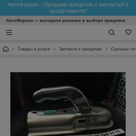
АвтоФараон - Продажа прицепов и запчастей в
ассортименте!
АвтоФараон — выгодное решение в выборе прицепов
Товары и услуги
Запчасти к прицепам
Сцепные го