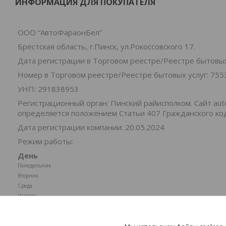
ИНФОРМАЦИЯ ДЛЯ ПОКУПАТЕЛЯ
ООО “АвтоФараонБел”
Брестская область, г.Пинск, ул.Рокоссовского 17.
Дата регистрации в Торговом реестре/Реестре бытовых 
Номер в Торговом реестре/Реестре бытовых услуг: 755
УНП: 291838953
Регистрационный орган: Пинский райисполком. Cайт au
определяется положением Статьи 407 Гражданского ко
Дата регистрации компании: 20.05.2024
Режим работы:
День
Понедельник
Вторник
Среда
Четверг
Пятница
Суббота