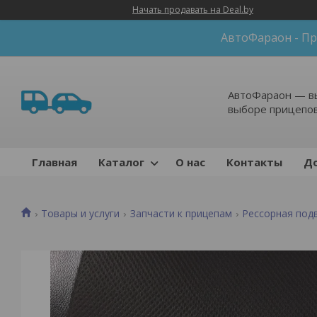
Начать продавать на Deal.by
АвтоФараон - Пр
АвтоФараон — в
выборе прицепо
Главная
Каталог
О нас
Контакты
До
Товары и услуги
Запчасти к прицепам
Рессорная под