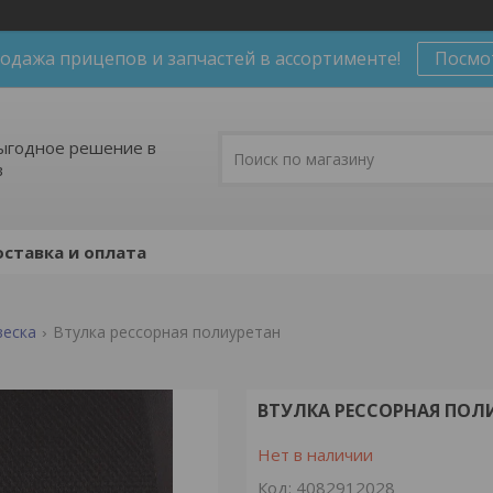
одажа прицепов и запчастей в ассортименте!
Посмо
ыгодное решение в
в
ставка и оплата
веска
Втулка рессорная полиуретан
ВТУЛКА РЕССОРНАЯ ПОЛ
Нет в наличии
Код:
4082912028