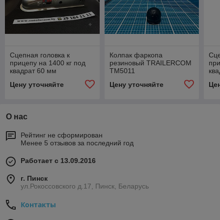
Сцепная головка к
Колпак фаркопа
Сце
прицепу на 1400 кг под
резиновый TRAILERCOM
при
квадрат 60 мм
TM5011
ква
Цену уточняйте
Цену уточняйте
Це
О нас
Рейтинг не сформирован
Менее 5 отзывов за последний год
Работает с 13.09.2016
г. Пинск
ул.Рокоссовского д.17, Пинск, Беларусь
Контакты