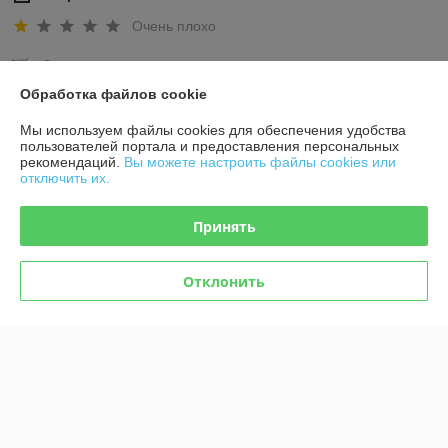
Очень плохо
Сделка подтверждена через корзину
Обработка файлов cookie
Покупатель
20.09.2023
Мы используем файлы cookies для обеспечения удобства
пользователей портала и предоставления персональных
Отлично
рекомендаций.
Вы можете настроить файлы cookies или
отключить их.
Сделка подтверждена через корзину
Принять
Показать все отзывы
Отклонить
О нас
Контакты
Доставка и оплата