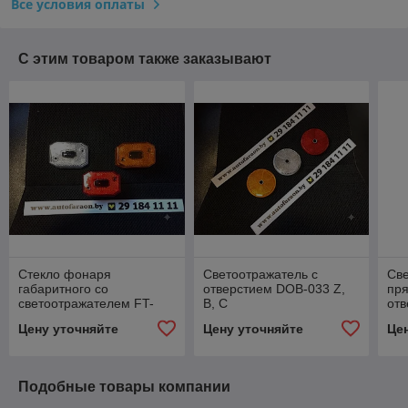
Все условия оплаты
С этим товаром также заказывают
Стекло фонаря
Светоотражатель с
Св
габаритного со
отверстием DOB-033 Z,
пря
светоотражателем FT-
B, C
от
001 KB
Z,B
Цену уточняйте
Цену уточняйте
Це
Подобные товары компании