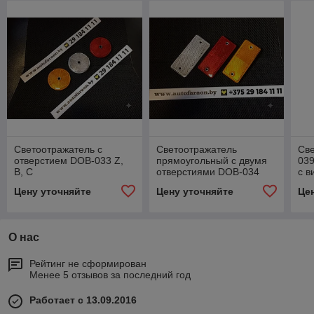
Светоотражатель с
Светоотражатель
Св
отверстием DOB-033 Z,
прямоугольный с двумя
039
B, C
отверстиями DOB-034
с в
Z,B,C
Цену уточняйте
Цену уточняйте
Це
О нас
Рейтинг не сформирован
Менее 5 отзывов за последний год
Работает с 13.09.2016