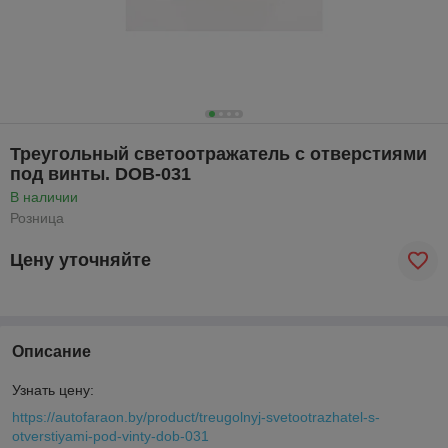
Треугольный светоотражатель с отверстиями
под винты. DOB-031
В наличии
Розница
Цену уточняйте
Описание
Узнать цену:
https://autofaraon.by/product/treugolnyj-svetootrazhatel-s-
otverstiyami-pod-vinty-dob-031