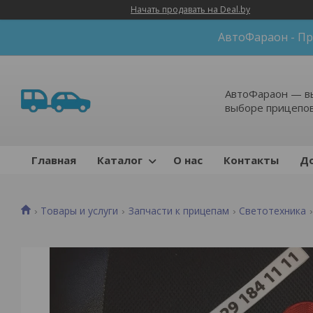
Начать продавать на Deal.by
АвтоФараон - Пр
АвтоФараон — в
выборе прицепо
Главная
Каталог
О нас
Контакты
До
Товары и услуги
Запчасти к прицепам
Светотехника