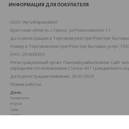
ИНФОРМАЦИЯ ДЛЯ ПОКУПАТЕЛЯ
ООО “АвтоФараонБел”
Брестская область, г.Пинск, ул.Рокоссовского 17.
Дата регистрации в Торговом реестре/Реестре бытовых 
Номер в Торговом реестре/Реестре бытовых услуг: 755
УНП: 291838953
Регистрационный орган: Пинский райисполком. Cайт au
определяется положением Статьи 407 Гражданского ко
Дата регистрации компании: 20.05.2024
Режим работы:
День
Понедельник
Вторник
Среда
Четверг
Пятница
Суббота