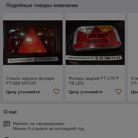
Подобные товары компании
Стекло заднего фонаря
Фонарь задний FT-170 P
Сте
FT-088 KPCOF
TB LED
FT
Цену уточняйте
Цену уточняйте
Це
О нас
Рейтинг не сформирован
Менее 5 отзывов за последний год